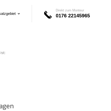
Direkt zum Monteur
satzgebiet
0176 22145965
ist:
lagen