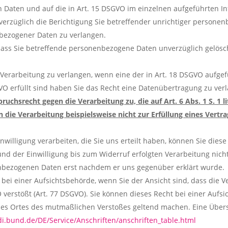
Daten und auf die in Art. 15 DSGVO im einzelnen aufgeführten I
verzüglich die Berichtigung Sie betreffender unrichtiger personen
nbezogener Daten zu verlangen.
dass Sie betreffende personenbezogene Daten unverzüglich gelösch
 Verarbeitung zu verlangen, wenn eine der in Art. 18 DSGVO aufge
VO erfüllt sind haben Sie das Recht eine Datenübertragung zu ver
uchsrecht gegen die Verarbeitung zu, die auf Art. 6 Abs. 1 S. 1 l
nn die Verarbeitung beispielsweise nicht zur Erfüllung eines Vertr
nwilligung verarbeiten, die Sie uns erteilt haben, können Sie dies
nd der Einwilligung bis zum Widerruf erfolgten Verarbeitung nicht 
enbezogenen Daten erst nachdem er uns gegenüber erklärt wurde.
ei einer Aufsichtsbehörde, wenn Sie der Ansicht sind, dass die V
rstößt (Art. 77 DSGVO). Sie können dieses Recht bei einer Aufsic
r des Ortes des mutmaßlichen Verstoßes geltend machen. Eine Über
di.bund.de/DE/Service/Anschriften/anschriften_table.html