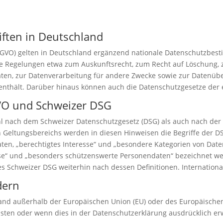
iften in Deutschland
VO) gelten in Deutschland ergänzend nationale Datenschutzbest
le Regelungen etwa zum Auskunftsrecht, zum Recht auf Löschung, 
en, zur Datenverarbeitung für andere Zwecke sowie zur Datenübe
g enthält. Darüber hinaus können auch die Datenschutzgesetze de
VO und Schweizer DSG
l nach dem Schweizer Datenschutzgesetz (DSG) als auch nach de
n Geltungsbereichs werden in diesen Hinweisen die Begriffe der D
ten, „berechtigtes Interesse“ und „besondere Kategorien von Daten
se“ und „besonders schützenswerte Personendaten“ bezeichnet wer
es Schweizer DSG weiterhin nach dessen Definitionen. Internation
dern
and außerhalb der Europäischen Union (EU) oder des Europäischen
ten oder wenn dies in der Datenschutzerklärung ausdrücklich erwäh